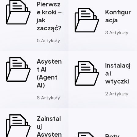
Pierwsz
e kroki –
Konfigur
jak
acja
zacząć?
3 Artykuły
5 Artykuły
Asysten
Instalacj
t AI
a i
(Agent
wtyczki
AI)
2 Artykuły
6 Artykuły
Zainstal
uj
Asysten
Boty