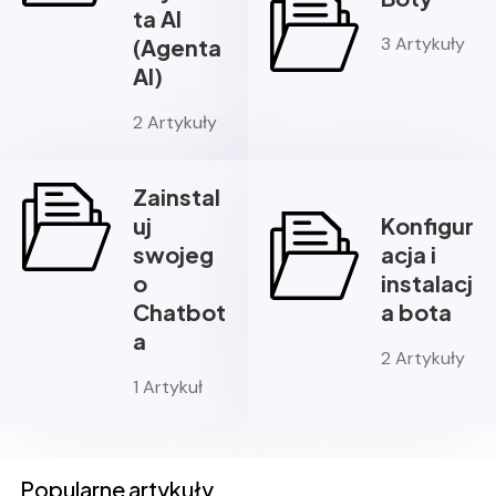
ta AI
3 Artykuły
(Agenta
AI)
2 Artykuły
Zainstal
uj
Konfigur
swojeg
acja i
o
instalacj
Chatbot
a bota
a
2 Artykuły
1 Artykuł
Popularne artykuły