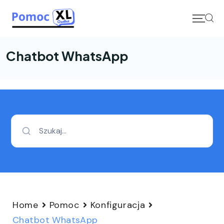
Skip
to
content
Chatbot WhatsApp
Szukaj...
Home
Pomoc
Konfiguracja
Chatbot WhatsApp